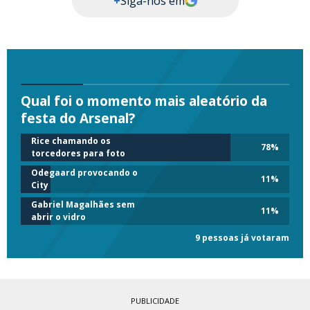
+
Siga-nos em
Qual foi o momento mais aleatório da
festa do Arsenal?
Rice chamando os
78
%
torcedores para foto
Odegaard provocando o
11
%
City
Gabriel Magalhães sem
11
%
abrir o vidro
9 pessoas já votaram
PUBLICIDADE