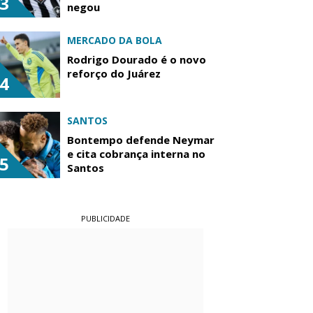
3
negou
MERCADO DA BOLA
Rodrigo Dourado é o novo
reforço do Juárez
4
SANTOS
Bontempo defende Neymar
e cita cobrança interna no
5
Santos
PUBLICIDADE