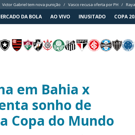
Victor Gabriel tem nova punição
Vasco recusa oferta por PH
Raya
ERCADO DA BOLA
AO VIVO
INUSITADO
COPA 20
ha em Bahia x
enta sonho de
ma Copa do Mundo