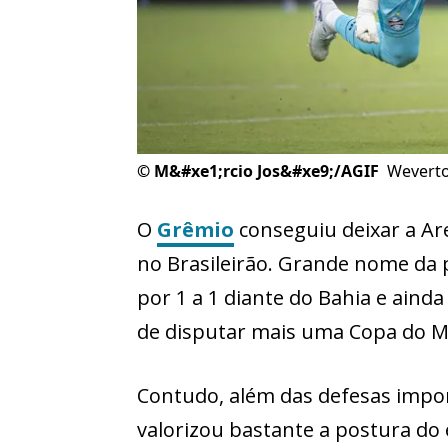
©
M&#xe1;rcio Jos&#xe9;/AGIF
Weverto
O
Grêmio
conseguiu deixar a A
no Brasileirão. Grande nome da 
por 1 a 1 diante do Bahia e ain
de disputar mais uma Copa do Mu
Contudo, além das defesas impor
valorizou bastante a postura do 