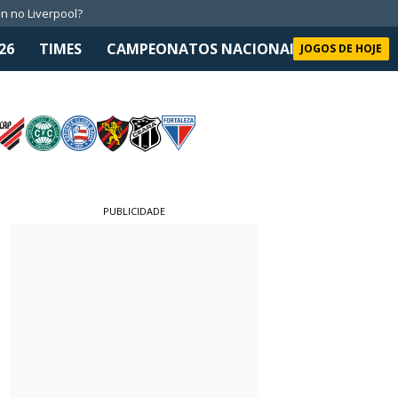
n no Liverpool?
26
TIMES
CAMPEONATOS NACIONAIS
SELEÇÃO 
JOGOS DE HOJE
PUBLICIDADE