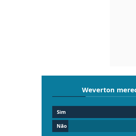
Weverton mere
Sim
Não