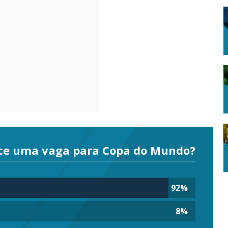
ce uma vaga para Copa do Mundo?
92
%
8
%