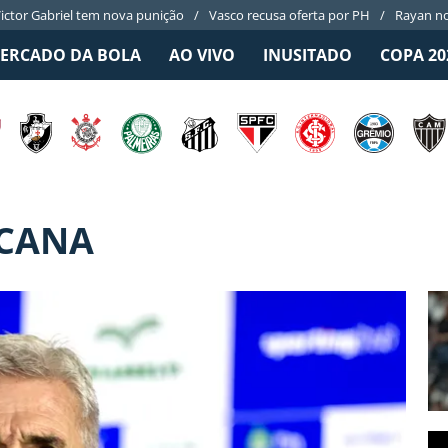
ictor Gabriel tem nova punição
Vasco recusa oferta por PH
Rayan no
ERCADO DA BOLA
AO VIVO
INUSITADO
COPA 20
ICANA