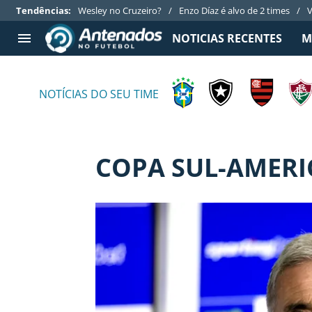
Tendências
:
Wesley no Cruzeiro?
Enzo Díaz é alvo de 2 times
V
NOTICIAS RECENTES
M
TIMES SÉRIE A
APOSTAS
NOTÍCIAS DO SEU TIME
Botafogo
Notícias
Cruzeiro
Casas de apostas
Internacional
Guias de apostas
COPA SUL-AMER
Grêmio
Códigos
Vasco da Gama
Palpites
Aplicativos