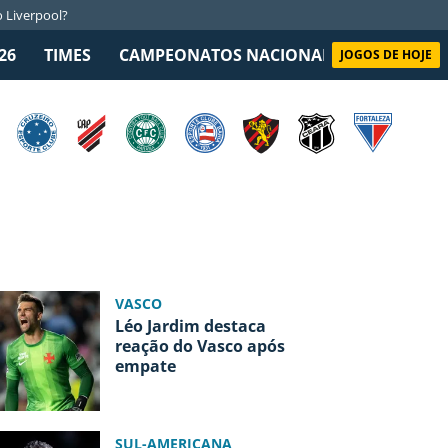
 Liverpool?
26
TIMES
CAMPEONATOS NACIONAIS
SELEÇÃO B
JOGOS DE HOJE
VASCO
Léo Jardim destaca
reação do Vasco após
empate
SUL-AMERICANA