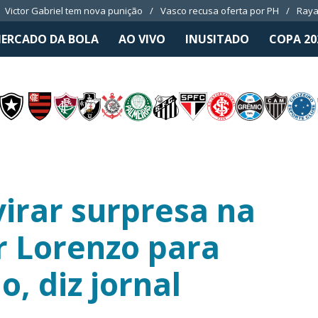
Victor Gabriel tem nova punição
Vasco recusa oferta por PH
Raya
ERCADO DA BOLA
AO VIVO
INUSITADO
COPA 20
virar surpresa na
r Lorenzo para
, diz jornal