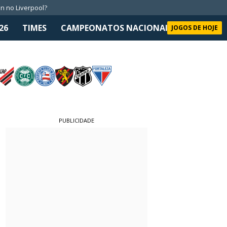
n no Liverpool?
26
TIMES
CAMPEONATOS NACIONAIS
SELEÇÃO 
JOGOS DE HOJE
PUBLICIDADE