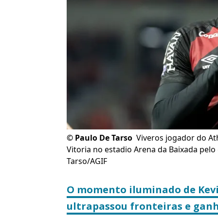
©
Paulo De Tarso
Viveros jogador do At
Vitoria no estadio Arena da Baixada pelo
Tarso/AGIF
O momento iluminado de Kevin
ultrapassou fronteiras e gan