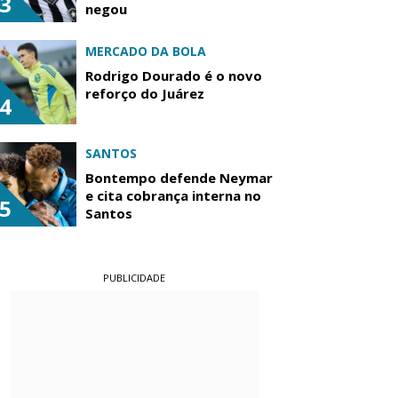
3
negou
MERCADO DA BOLA
Rodrigo Dourado é o novo
reforço do Juárez
4
SANTOS
Bontempo defende Neymar
e cita cobrança interna no
5
Santos
PUBLICIDADE