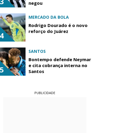
3
negou
MERCADO DA BOLA
Rodrigo Dourado é o novo
reforço do Juárez
4
SANTOS
Bontempo defende Neymar
e cita cobrança interna no
5
Santos
PUBLICIDADE