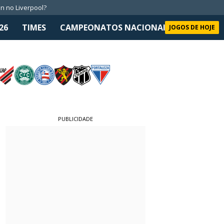
n no Liverpool?
26
TIMES
CAMPEONATOS NACIONAIS
SELEÇÃO 
JOGOS DE HOJE
PUBLICIDADE