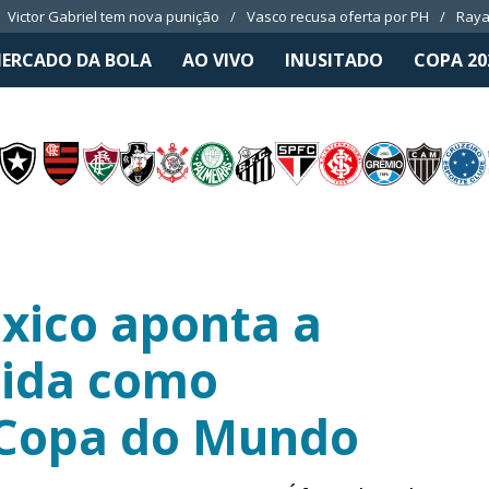
Victor Gabriel tem nova punição
Vasco recusa oferta por PH
Raya
ERCADO DA BOLA
AO VIVO
INUSITADO
COPA 20
xico aponta a
rcida como
Copa do Mundo