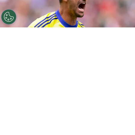
©
Getty Images
SEATTLE, WASHINGTON - JULY 01:
Thibaut Courtois of Belgium celebrates after Youri
Tielemans of Belgium scores the teams third goal
during the FIFA World Cup 2026 Round Of 32 match
between Belgium and Senegal at Seattle Stadium on July
01, 2026 in Seattle, Washington. (Photo by Fran
Santiago/Getty Images)
Por
Bruno Usberti
Thibaut Courtois não teve lesão constatada