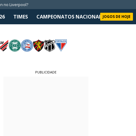
n no Liverpool?
26
TIMES
CAMPEONATOS NACIONAIS
SELEÇÃO 
JOGOS DE HOJE
PUBLICIDADE