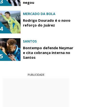
3
negou
MERCADO DA BOLA
Rodrigo Dourado é o novo
reforço do Juárez
4
SANTOS
Bontempo defende Neymar
e cita cobrança interna no
5
Santos
PUBLICIDADE