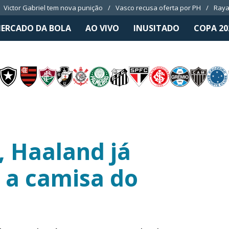
Victor Gabriel tem nova punição
Vasco recusa oferta por PH
Raya
ERCADO DA BOLA
AO VIVO
INUSITADO
COPA 20
l, Haaland já
 a camisa do