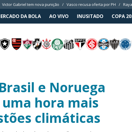
Victor Gabriel tem nova punição
Vasco recusa oferta por PH
Raya
ERCADO DA BOLA
AO VIVO
INUSITADO
COPA 20
 Brasil e Noruega
 uma hora mais
stões climáticas