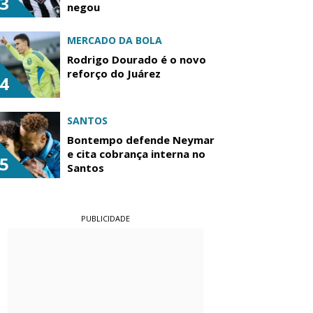
3
negou
MERCADO DA BOLA
Rodrigo Dourado é o novo
reforço do Juárez
4
SANTOS
Bontempo defende Neymar
e cita cobrança interna no
5
Santos
PUBLICIDADE