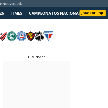
n no Liverpool?
26
TIMES
CAMPEONATOS NACIONAIS
SELEÇÃO 
JOGOS DE HOJE
PUBLICIDADE