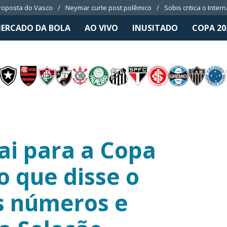
roposta do Vasco
Neymar curte post polêmico
Sobis critica o Inter
ERCADO DA BOLA
AO VIVO
INUSITADO
COPA 20
ai para a Copa
o que disse o
s números e