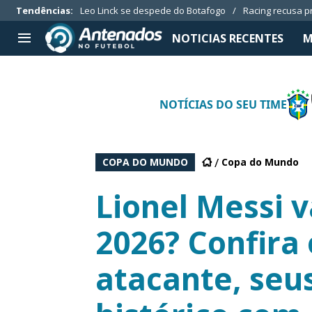
Tendências
:
Leo Linck se despede do Botafogo
Racing recusa p
NOTICIAS RECENTES
M
TIMES SÉRIE A
APOSTAS
NOTÍCIAS DO SEU TIME
Botafogo
Notícias
Cruzeiro
Casas de apostas
Internacional
Guias de apostas
COPA DO MUNDO
Copa do Mundo
Grêmio
Códigos
Vasco da Gama
Palpites
Lionel Messi v
Aplicativos
2026? Confira 
atacante, seu