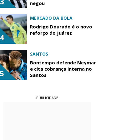
3
negou
MERCADO DA BOLA
Rodrigo Dourado é o novo
reforço do Juárez
4
SANTOS
Bontempo defende Neymar
e cita cobrança interna no
5
Santos
PUBLICIDADE