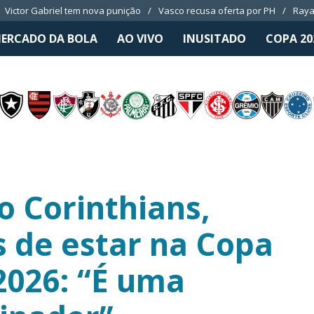
Victor Gabriel tem nova punição
Vasco recusa oferta por PH
Raya
ERCADO DA BOLA
AO VIVO
INUSITADO
COPA 20
o Corinthians,
s de estar na Copa
2026: “É uma