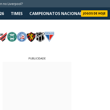
n no Liverpool?
26
TIMES
CAMPEONATOS NACIONAIS
SELEÇÃO 
JOGOS DE HOJE
PUBLICIDADE