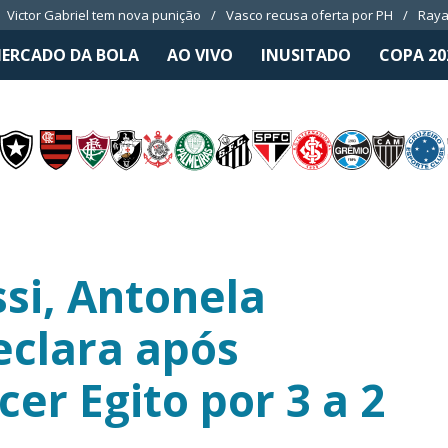
Victor Gabriel tem nova punição
Vasco recusa oferta por PH
Raya
ERCADO DA BOLA
AO VIVO
INUSITADO
COPA 20
si, Antonela
eclara após
er Egito por 3 a 2