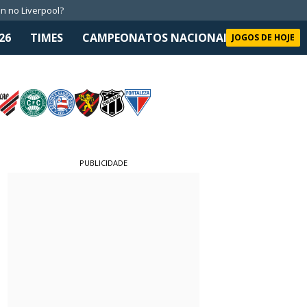
n no Liverpool?
26
TIMES
CAMPEONATOS NACIONAIS
SELEÇÃO 
JOGOS DE HOJE
PUBLICIDADE