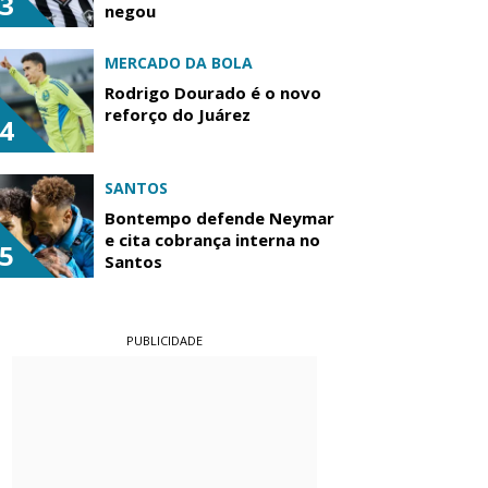
3
negou
MERCADO DA BOLA
Rodrigo Dourado é o novo
reforço do Juárez
4
SANTOS
Bontempo defende Neymar
e cita cobrança interna no
5
Santos
PUBLICIDADE