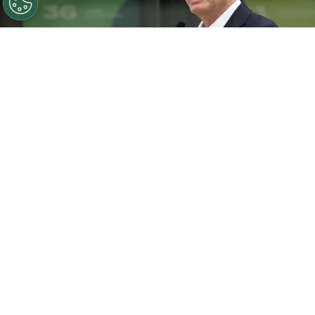
O presidente da FIFA, Gianni Infantino, discursa durante
a cerimônia de inauguração do Centro Internacional de
Transmissão da Copa do Mundo da FIFA 2026, em 1 de
junho de 2026, em Dallas, Texas. (Foto de Sam
Hodde/Getty Images)
Por
Jessica Campos
A Copa do Mundo pode estar prestes a
entrar em uma nova era fora das quatro
linhas. Segundo informações do Telegraph,