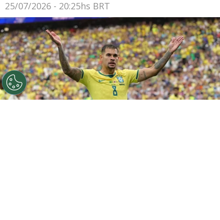
25/07/2026 - 20:25hs BRT
©
Getty Images
HOUSTON, TEXAS - JUNE 29: Bruno
Guimaraes #8 of Brazil reacts during the FIFA World Cup
2026 Round Of 32 match between Brazil and Japan at
Houston Stadium on June 29, 2026 in Houston, Texas.
(Photo by Alex Slitz/Getty Images)
Por
Amanda Mânica