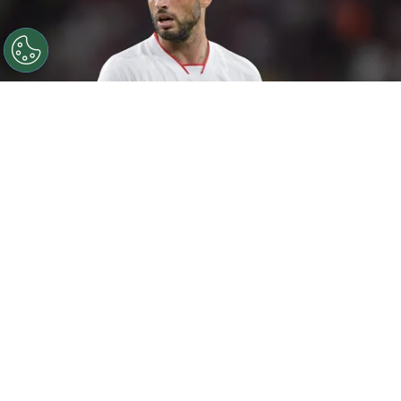
©
Thiago Ribeiro/AGIF
Calleri foi exaltado por Dorival
no São Paulo.
Por
Rodrigo Ribeiro
Em entrevista coletiva após o empate do
São
Paulo
contra o Flamengo pelo Campeonato
Brasileiro, o técnico Dorival Júnior destacou
as conversas com os atletas, o desempenho
da equipe e a situação de Calleri.