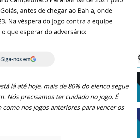
 Goiás, antes de chegar ao Bahia, onde
023. Na véspera do jogo contra a equipe
o que esperar do adversário:
+
Siga-nos em
stá lá até hoje, mais de 80% do elenco segue
. Nós precisamos ter cuidado no jogo. É
o como nos jogos anteriores para vencer os