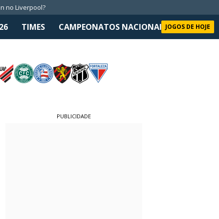
n no Liverpool?
26
TIMES
CAMPEONATOS NACIONAIS
SELEÇÃO 
JOGOS DE HOJE
PUBLICIDADE