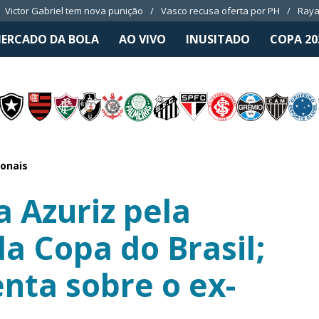
Victor Gabriel tem nova punição
Vasco recusa oferta por PH
Raya
ERCADO DA BOLA
AO VIVO
INUSITADO
COPA 20
onais
a Azuriz pela
da Copa do Brasil;
ta sobre o ex-