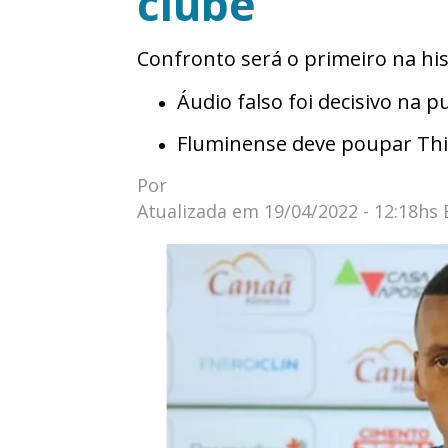
clube
Confronto será o primeiro na his
Áudio falso foi decisivo na p
Fluminense deve poupar Thia
Por
Atualizada em
19/04/2022 - 12:18hs