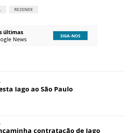
L
REZENDE
s últimas
SIGA-NOS
ogle News
A
sta Iago ao São Paulo
A
ncaminha contratação de Iago