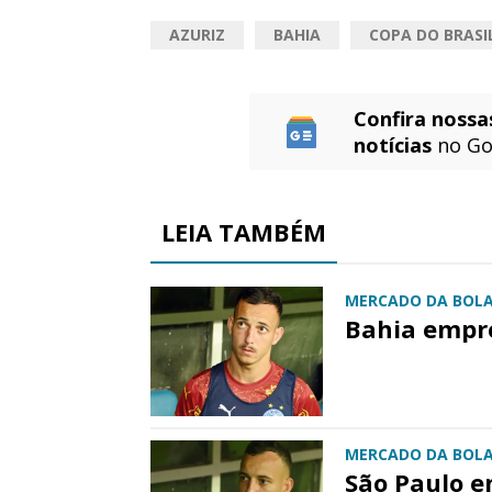
AZURIZ
BAHIA
COPA DO BRASI
Confira nossa
notícias
no Go
LEIA TAMBÉM
MERCADO DA BOL
Bahia empre
MERCADO DA BOL
São Paulo e