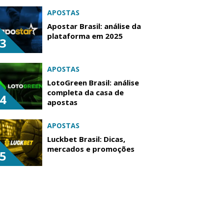
APOSTAS
Apostar Brasil: análise da
plataforma em 2025
3
APOSTAS
LotoGreen Brasil: análise
completa da casa de
4
apostas
APOSTAS
Luckbet Brasil: Dicas,
mercados e promoções
5