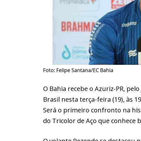
Foto: Felipe Santana/EC Bahia
O Bahia recebe o Azuriz-PR, pelo 
Brasil nesta terça-feira (19), às
Será o primeiro confronto na hi
do Tricolor de Aço que conhece 
O volante Rezende se destacou 