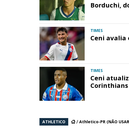
Borduchi, d
TIMES
Ceni avalia 
TIMES
Ceni atualiz
Corinthians
ATHLETICO
Athletico-PR (NÃO USAR