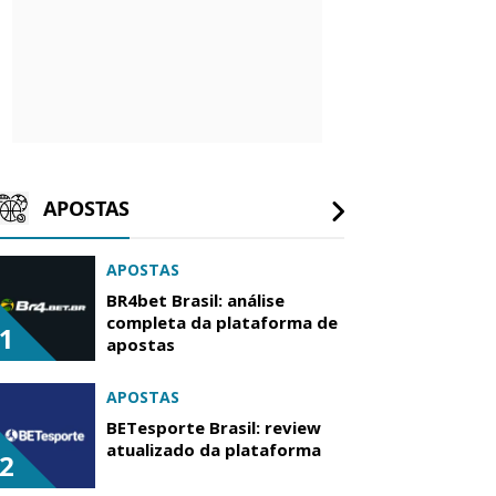
APOSTAS
APOSTAS
BR4bet Brasil: análise
completa da plataforma de
1
apostas
APOSTAS
BETesporte Brasil: review
atualizado da plataforma
2