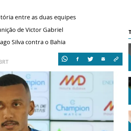
tória entre as duas equipes
unição de Victor Gabriel
go Silva contra o Bahia
 BRT