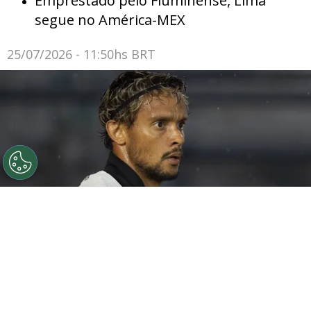
Emprestado pelo Fluminense, Lima
segue no América-MEX
25/07/2026 - 11:50hs BRT
©
Anderson Rom&#xe3;o/AGIF
Scarpa não jogará
contra o Palmeiras.
Por
Rodrigo Ribeiro