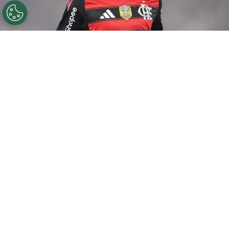
©
Thiago Ribeiro/AGIF
De la Cruz jogador do
Flamengo durante partida contra o Sport no estadio
Maracana pelo campeonato Brasileiro A 2025. Foto:
Thiago Ribeiro/AGIF
Por
Amanda Mânica
Presidente do Peñarol, Ignacio Ruglio,
admitiu ter conversas com o
Flamengo
para
tentar a contratação de De la Cruz. Nesta
terça-feira (28), o dirigente concedeu
entrevista ao canal El Espectador Deportes,