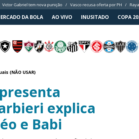
Victor Gabriel tem nova punição
Vasco recusa oferta por PH
Raya
ERCADO DA BOLA
AO VIVO
INUSITADO
COPA 20
ais (NÃO USAR)
apresenta
rbieri explica
Léo e Babi