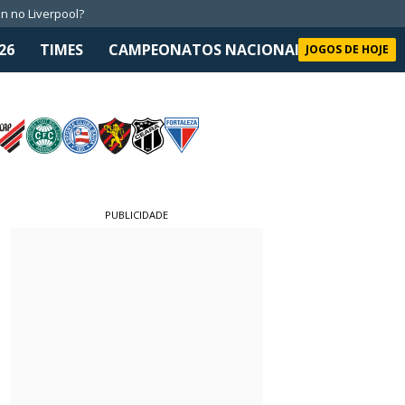
n no Liverpool?
26
TIMES
CAMPEONATOS NACIONAIS
SELEÇÃO 
JOGOS DE HOJE
PUBLICIDADE