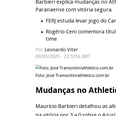
Barbieri explica mudanças no Ath
Paranaense com vitória segura.
FERJ estuda levar jogo do Ca
Rogério Ceni comemora títul
time
Por
Leonardo Viter
09/03/2025 - 22:32hs BRT
Foto: José Tramontin/athletico.com.br
Mudanças no Athleti
Maurício Barbieri detalhou as alt
na vitória por 3 a 0 sobre o Azur