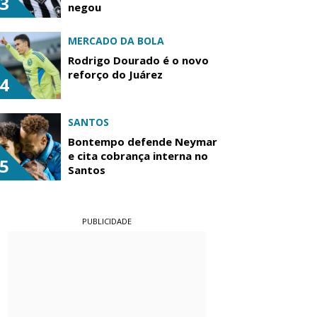
3
negou
MERCADO DA BOLA
Rodrigo Dourado é o novo
reforço do Juárez
4
SANTOS
Bontempo defende Neymar
e cita cobrança interna no
5
Santos
PUBLICIDADE