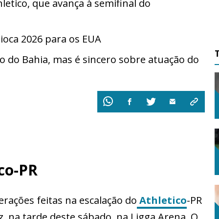
letico, que avança à semifinal do
rioca 2026 para os EUA
o do Bahia, mas é sincero sobre atuação do
co-PR
erações feitas na escalação do
Athletico
-PR
iz, na tarde deste sábado, na Ligga Arena. O