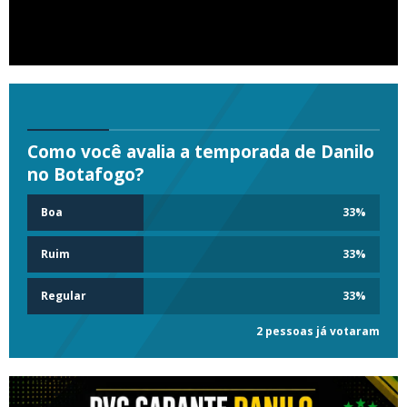
Como você avalia a temporada de Danilo
no Botafogo?
Boa
33
%
Ruim
33
%
Regular
33
%
2 pessoas já votaram