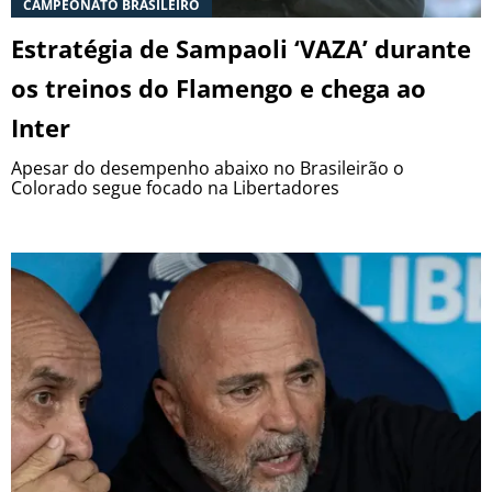
CAMPEONATO BRASILEIRO
Termos e Condições
Privacidade
Política Editorial
Ad Choices
Estratégia de Sampaoli ‘VAZA’ durante
os treinos do Flamengo e chega ao
Antenados no Futebol, tal como a Futbol
Inter
Sites, é uma empresa pertencente à Better
Collective. Todos os direitos reservados.
Apesar do desempenho abaixo no Brasileirão o
Colorado segue focado na Libertadores
+18 |
Jogue com responsabilidade
Aplicam-se os Termos e Condições | Conteúdo
Comercial