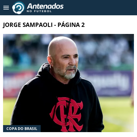
Tendências
:
Wesley no Cruzeiro?
Enzo Díaz é alvo de 2 ti
JORGE SAMPAOLI - PÁGINA 2
NOTICIAS RECENTES
MERCADO DA BOLA
COPA 2026
INUSITADO
CAMPEONATOS NACIONAIS
TIMES
FUTEBOL INTERNACIONAL
COPA DO BRASIL
FUTEBOL FEMININO