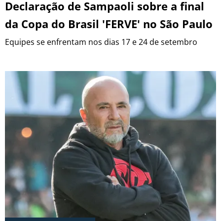
Declaração de Sampaoli sobre a final
da Copa do Brasil 'FERVE' no São Paulo
BOTAFOGO
Equipes se enfrentam nos dias 17 e 24 de setembro
CRUZEIRO
INTERNACIONAL
GRÊMIO
VASCO DA GAMA
|
|
|
SOBRE NÓS
STAFF
CONTATO
APOSTAS