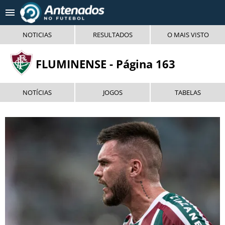
Tendências
:
Wesley no Cruzeiro?
Enzo Díaz é alvo de 2 ti
NOTICIAS
RESULTADOS
O MAIS VISTO
NOTICIAS RECENTES
FLUMINENSE - Página 163
MERCADO DA BOLA
NOTÍCIAS
JOGOS
TABELAS
COPA 2026
INUSITADO
CAMPEONATOS NACIONAIS
TIMES
FUTEBOL INTERNACIONAL
FUTEBOL FEMININO