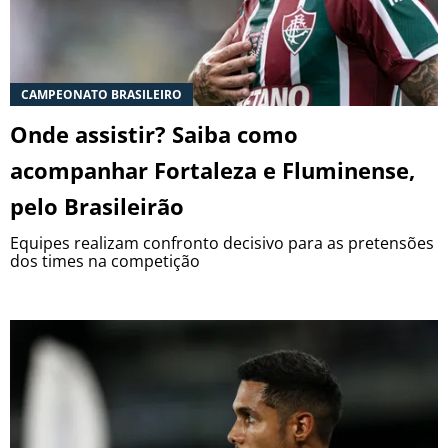
BOTAFOGO
CRUZEIRO
CAMPEONATO BRASILEIRO
Onde assistir? Saiba como
INTERNACIONAL
acompanhar Fortaleza e Fluminense,
GRÊMIO
pelo Brasileirão
VASCO DA GAMA
Equipes realizam confronto decisivo para as pretensões
dos times na competição
|
|
|
SOBRE NÓS
STAFF
CONTATO
APOSTAS