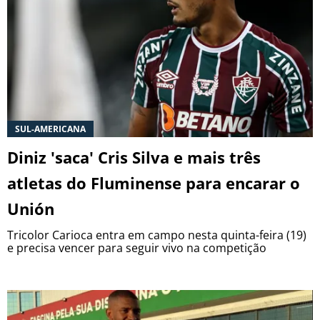
Termos e Condições
Privacidade
Política Editorial
Ad Choices
Antenados no Futebol, tal como a Futbol
Sites, é uma empresa pertencente à Better
Collective. Todos os direitos reservados.
SUL-AMERICANA
+18 |
Jogue com responsabilidade
Aplicam-se os Termos e Condições | Conteúdo
Diniz 'saca' Cris Silva e mais três
Comercial
atletas do Fluminense para encarar o
Unión
Tricolor Carioca entra em campo nesta quinta-feira (19)
e precisa vencer para seguir vivo na competição