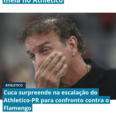
BOTAFOGO
CRUZEIRO
INTERNACIONAL
GRÊMIO
VASCO DA GAMA
ATHLETICO
Cuca surpreende na escalação do
|
|
|
Athletico-PR para confronto contra o
SOBRE NÓS
STAFF
CONTATO
APOSTAS
Flamengo