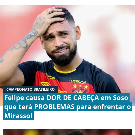
Termos e Condições
Privacidade
Política Editorial
Ad Choices
Antenados no Futebol, tal como a Futbol
Sites, é uma empresa pertencente à Better
Collective. Todos os direitos reservados.
+18 |
Jogue com responsabilidade
Aplicam-se os Termos e Condições | Conteúdo
Comercial
CAMPEONATO BRASILEIRO
Felipe causa DOR DE CABEÇA em Soso
que terá PROBLEMAS para enfrentar o
Mirassol