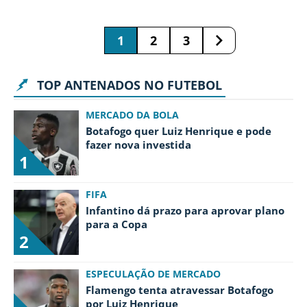
1
2
3
TOP ANTENADOS NO FUTEBOL
MERCADO DA BOLA
Botafogo quer Luiz Henrique e pode
fazer nova investida
1
FIFA
Infantino dá prazo para aprovar plano
para a Copa
2
ESPECULAÇÃO DE MERCADO
Flamengo tenta atravessar Botafogo
por Luiz Henrique