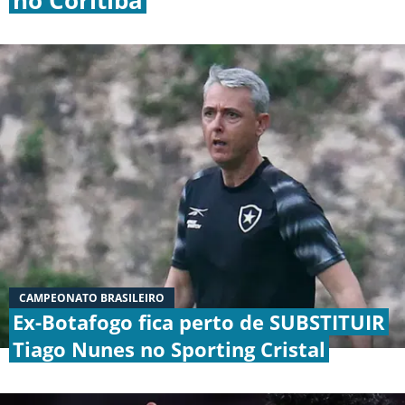
BOTAFOGO
CRUZEIRO
INTERNACIONAL
GRÊMIO
VASCO DA GAMA
CAMPEONATO BRASILEIRO
Ex-Botafogo fica perto de SUBSTITUIR
|
|
|
Tiago Nunes no Sporting Cristal
SOBRE NÓS
STAFF
CONTATO
APOSTAS