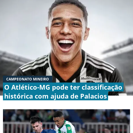
Termos e Condições
Privacidade
Política Editorial
Ad Choices
Antenados no Futebol, tal como a Futbol
Sites, é uma empresa pertencente à Better
Collective. Todos os direitos reservados.
+18 |
Jogue com responsabilidade
Aplicam-se os Termos e Condições | Conteúdo
Comercial
CAMPEONATO MINEIRO
O Atlético-MG pode ter classificação
histórica com ajuda de Palacios