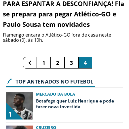
PARA ESPANTAR A DESCONFIANÇA! Fla
se prepara para pegar Atlético-GO e
BOTAFOGO
Paulo Sousa tem novidades
CRUZEIRO
Flamengo encara o Atlético-GO fora de casa neste
sábado (9), às 19h.
INTERNACIONAL
GRÊMIO
1
2
3
4
VASCO DA GAMA
TOP ANTENADOS NO FUTEBOL
MERCADO DA BOLA
Botafogo quer Luiz Henrique e pode
fazer nova investida
|
|
|
SOBRE NÓS
STAFF
CONTATO
APOSTAS
1
CRUZEIRO