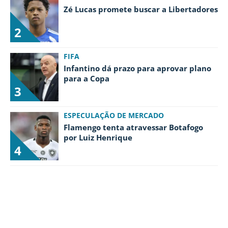
Termos e Condições
Privacidade
Política Editorial
Zé Lucas promete buscar a Libertadores
Ad Choices
2
Antenados no Futebol, tal como a Futbol
FIFA
Sites, é uma empresa pertencente à Better
Infantino dá prazo para aprovar plano
Collective. Todos os direitos reservados.
para a Copa
3
+18 |
Jogue com responsabilidade
Aplicam-se os Termos e Condições | Conteúdo
ESPECULAÇÃO DE MERCADO
Comercial
Flamengo tenta atravessar Botafogo
por Luiz Henrique
4