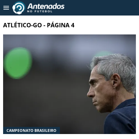
Tendências
:
Wesley no Cruzeiro?
Enzo Díaz é alvo de 2 ti
ATLÉTICO-GO - PÁGINA 4
NOTICIAS RECENTES
MERCADO DA BOLA
COPA 2026
INUSITADO
CAMPEONATOS NACIONAIS
TIMES
FUTEBOL INTERNACIONAL
CAMPEONATO BRASILEIRO
FUTEBOL FEMININO