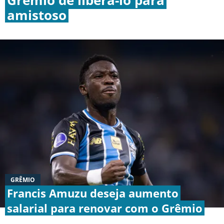
amistoso
BOTAFOGO
CRUZEIRO
INTERNACIONAL
GRÊMIO
VASCO DA GAMA
GRÊMIO
|
|
|
Francis Amuzu deseja aumento
SOBRE NÓS
STAFF
CONTATO
APOSTAS
salarial para renovar com o Grêmio