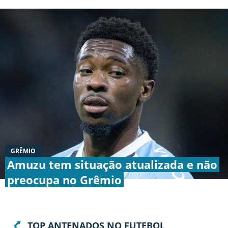
Termos e Condições
Privacidade
Política Editorial
Ad Choices
Antenados no Futebol, tal como a Futbol
Sites, é uma empresa pertencente à Better
Collective. Todos os direitos reservados.
+18 |
Jogue com responsabilidade
Aplicam-se os Termos e Condições | Conteúdo
Comercial
GRÊMIO
Amuzu tem situação atualizada e não
preocupa no Grêmio
TOP ANTENADOS NO FUTEBOL