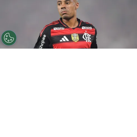
©
Thiago Ribeiro/AGIF
De la Cruz jogador do
Flamengo durante partida contra o Sport no estadio
Maracana pelo campeonato Brasileiro A 2025. Foto:
Thiago Ribeiro/AGIF
Por
Amanda Mânica
Presidente do Peñarol, Ignacio Ruglio,
admitiu ter conversas com o
Flamengo
para