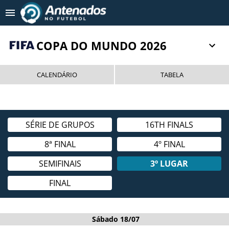
Tendências
:
Wesley no Cruzeiro?
Enzo Díaz é alvo de 2 ti
COPA DO MUNDO 2026
NOTICIAS RECENTES
CALENDÁRIO
TABELA
MERCADO DA BOLA
COPA 2026
SÉRIE DE GRUPOS
16TH FINALS
INUSITADO
8ª FINAL
4º FINAL
CAMPEONATOS NACIONAIS
SEMIFINAIS
3º LUGAR
TIMES
FINAL
FUTEBOL INTERNACIONAL
Sábado 18/07
FUTEBOL FEMININO