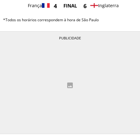
4
6
França
Inglaterra
FINAL
BOTAFOGO
*Todos os horários correspondem à hora de São Paulo
CRUZEIRO
INTERNACIONAL
GRÊMIO
VASCO DA GAMA
|
|
|
SOBRE NÓS
STAFF
CONTATO
APOSTAS