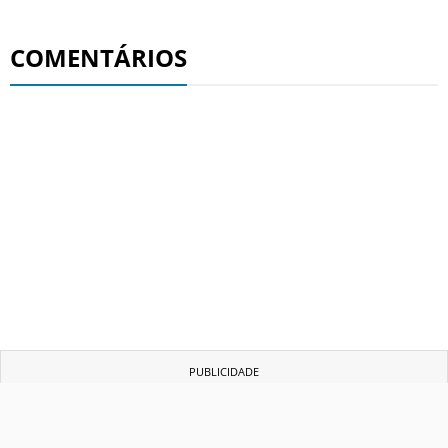
Termos e Condições
Privacidade
Política Editorial
Ad Choices
COMENTÁRIOS
Antenados no Futebol, tal como a Futbol
Sites, é uma empresa pertencente à Better
Collective. Todos os direitos reservados.
+18 |
Jogue com responsabilidade
Aplicam-se os Termos e Condições | Conteúdo
Comercial